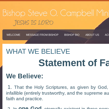
WELCOME
MESSAGE FROM BISHOP
BISHOP BIO
ABOUT US
AC
WHAT WE BELIEVE
Statement of Fa
We Believe:
1.
That the Holy Scriptures, as given by God, 
infallible (entirely trustworthy, and the supreme aut
faith and practice.
one God
2. In
, eternally existent in three pe